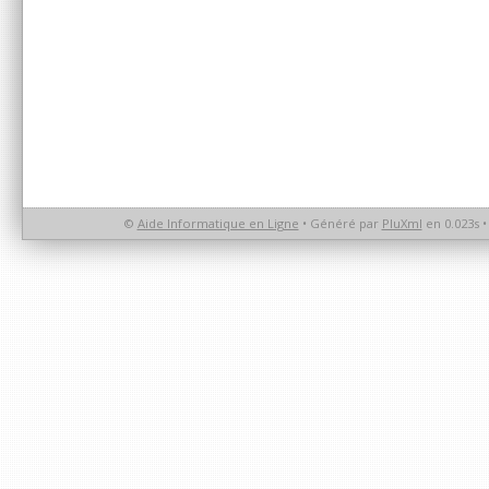
©
Aide Informatique en Ligne
• Généré par
PluXml
en 0.023s 