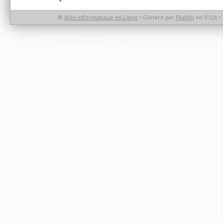
©
Aide Informatique en Ligne
• Généré par
PluXml
en 0.02s 